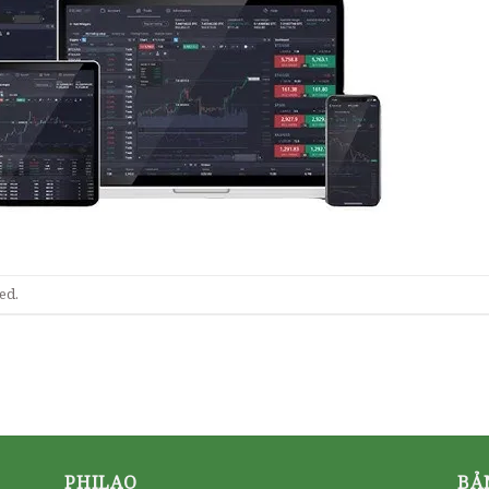
ed.
PHILAO
BẢ