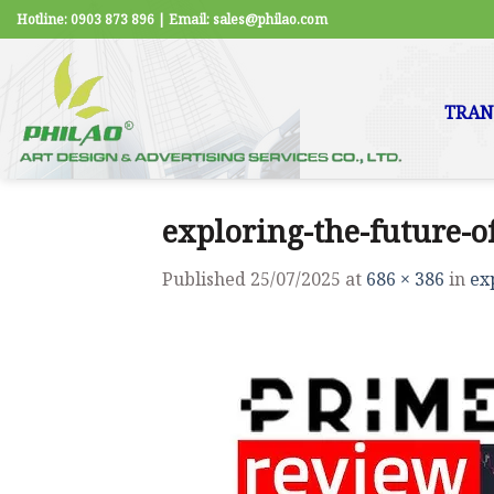
Skip
Hotline: 0903 873 896 | Email: sales@philao.com
to
content
TRAN
exploring-the-future-o
Published
25/07/2025
at
686 × 386
in
ex