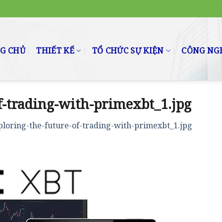
G CHỦ
THIẾT KẾ
TỔ CHỨC SỰ KIỆN
CÔNG NGH
f-trading-with-primexbt_1.jpg
ploring-the-future-of-trading-with-primexbt_1.jpg