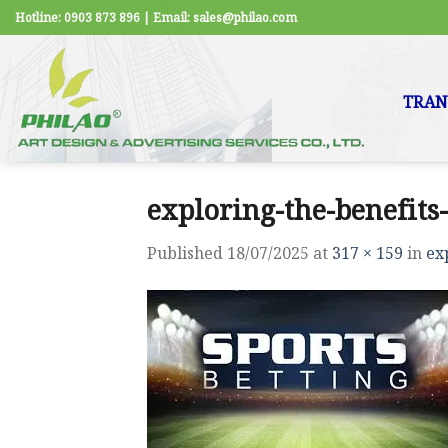
Skip
Hotline: 0903 873 896 | Email: sales@philao.com
to
content
TRAN
exploring-the-benefits-
Published
18/07/2025
at
317 × 159
in
ex