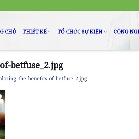
G CHỦ
THIẾT KẾ
TỔ CHỨC SỰ KIỆN
CÔNG NGH
of-betfuse_2.jpg
ploring-the-benefits-of-betfuse_2.jpg