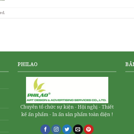
ed.
PHILAO
BẢ
Chuyên tổ chức sự kiện - Hội nghị - Thiết
kế ấn phẩm - In ấn sản phẩm toàn diện !