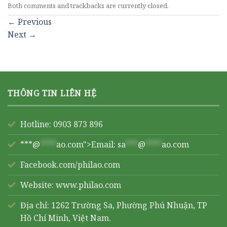
Both comments and trackbacks are currently closed.
←
Previous
Next
→
THÔNG TIN LIÊN HỆ
Hotline: 0903 873 896
***@
****
ao.com">Email:
sa
***
@
****
ao.com
Facebook.com/philao.com
Website:
www.philao.com
Địa chỉ: 1262 Trường Sa, Phường Phú Nhuận, TP
Hồ Chí Minh, Việt Nam.