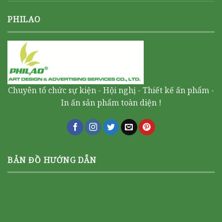
PHILAO
Chuyên tổ chức sự kiện - Hội nghị - Thiết kế ấn phẩm -
In ấn sản phẩm toàn diện !
BẢN ĐỒ HƯỚNG DẪN