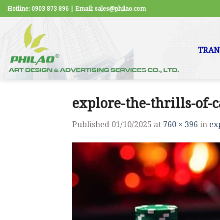
Skip
Hotline: 0903 873 896 | Email: sales@philao.com
to
content
TRAN
explore-the-thrills-of-
Published
01/10/2025
at
760 × 396
in
ex