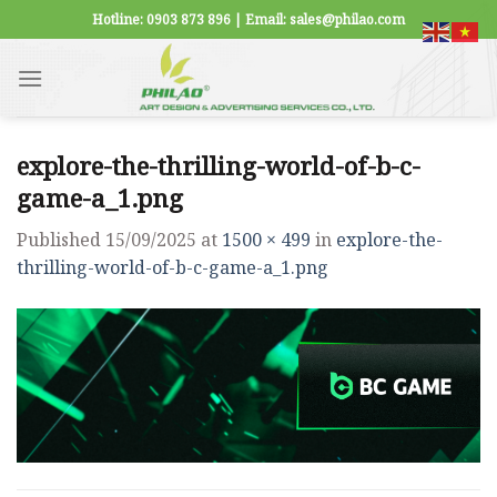
Skip
Hotline: 0903 873 896 | Email: sales@philao.com
to
content
explore-the-thrilling-world-of-b-c-
game-a_1.png
Published
15/09/2025
at
1500 × 499
in
explore-the-
thrilling-world-of-b-c-game-a_1.png