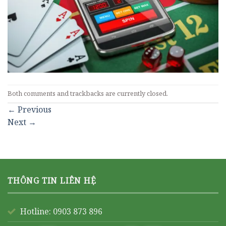
Both comments and trackbacks are currently closed.
←
Previous
Next
→
THÔNG TIN LIÊN HỆ
Hotline: 0903 873 896