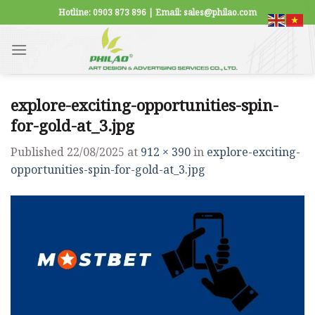
Skip
Hotline: 0903 873 896 | Email: sales@philao.com
to
content
explore-exciting-opportunities-spin-
for-gold-at_3.jpg
Published
22/08/2025
at
912 × 390
in
explore-exciting-
opportunities-spin-for-gold-at_3.jpg