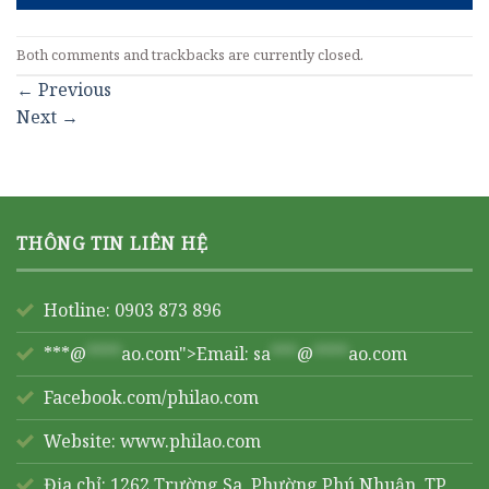
Both comments and trackbacks are currently closed.
←
Previous
Next
→
THÔNG TIN LIÊN HỆ
Hotline: 0903 873 896
***@
****
ao.com">Email:
sa
***
@
****
ao.com
Facebook.com/philao.com
Website:
www.philao.com
Địa chỉ: 1262 Trường Sa, Phường Phú Nhuận, TP