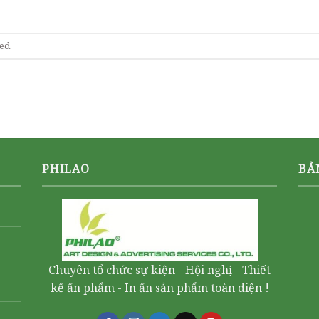
ed.
PHILAO
BẢ
Chuyên tổ chức sự kiện - Hội nghị - Thiết
kế ấn phẩm - In ấn sản phẩm toàn diện !