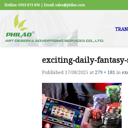
Skip
Hotline: 0903 873 896 | Email: sales@philao.com
to
content
TRAN
exciting-daily-fantasy-
Published
17/08/2025
at
279 × 181
in
ex