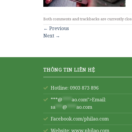
Both comments and trackbacks are currently clos
←
Previous
Next
→
THÔNG TIN LIÊN HỆ
Hotline: 0903 873 896
***@
****
ao.com">Email:
sa
***
@
****
ao.com
Facebook.com/philao.com
Website:
www.philao.com