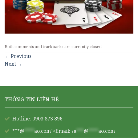
Both comments and trackbacks are currently closed.
←
Previous
Next
→
THÔNG TIN LIÊN HỆ
Hotline: 0903 873 896
***@
****
ao.com">Email:
sa
***
@
****
ao.com