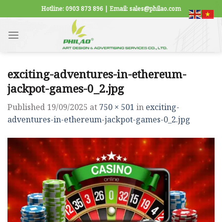
Skip
Hotline: 0903 873 896 | Email: sales@philao.com
to
content
exciting-adventures-in-ethereum-
jackpot-games-0_2.jpg
Published
19/09/2025
at
750 × 501
in
exciting-
adventures-in-ethereum-jackpot-games-0_2.jpg