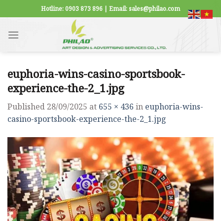
Skip
Hotline: 0903 873 896 | Email: sales@philao.com
to
content
euphoria-wins-casino-sportsbook-
experience-the-2_1.jpg
Published
28/09/2025
at
655 × 436
in
euphoria-wins-
casino-sportsbook-experience-the-2_1.jpg