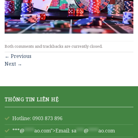
Both comments and trackbacks are currently closed.
←
Previous
Next
→
THÔNG TIN LIÊN HỆ
Hotline: 0903 873 896
***@
****
ao.com">Email:
sa
***
@
****
ao.com