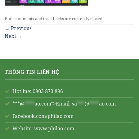
Both comments and trackbacks are currently closed.
←
Previous
Next
→
THÔNG TIN LIÊN HỆ
Hotline: 0903 873 896
***@
****
ao.com">Email:
sa
***
@
****
ao.com
Facebook.com/philao.com
Website:
www.philao.com