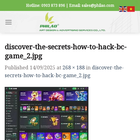
Skip
Hotline: 0903 873 896 | Email: sales@philao.com
to
content
discover-the-secrets-how-to-hack-bc-
game_2.jpg
Published
14/09/2025
at
268 × 188
in
discover-the-
secrets-how-to-hack-bc-game_2.jpg