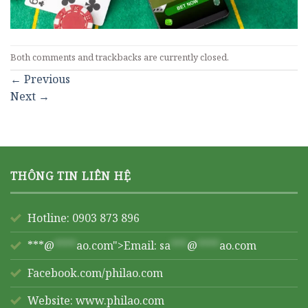
Both comments and trackbacks are currently closed.
←
Previous
Next
→
THÔNG TIN LIÊN HỆ
Hotline: 0903 873 896
***@
****
ao.com">Email:
sa
***
@
****
ao.com
Facebook.com/philao.com
Website:
www.philao.com