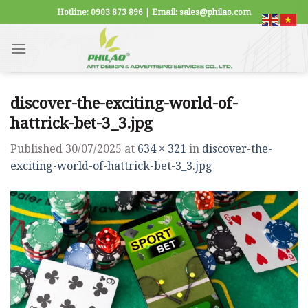
Skip
Hotline: 0903 873 896 | Email: sales@philao.com
to
content
discover-the-exciting-world-of-
hattrick-bet-3_3.jpg
Published
30/07/2025
at
634 × 321
in
discover-the-
exciting-world-of-hattrick-bet-3_3.jpg