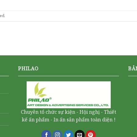
ed.
PHILAO
BẢ
Chuyên tổ chức sự kiện - Hội nghị - Thiết
kế ấn phẩm - In ấn sản phẩm toàn diện !