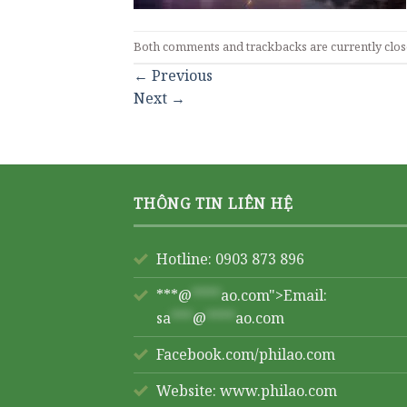
Both comments and trackbacks are currently clos
←
Previous
Next
→
THÔNG TIN LIÊN HỆ
Hotline: 0903 873 896
***@
****
ao.com">Email:
sa
***
@
****
ao.com
Facebook.com/philao.com
Website:
www.philao.com