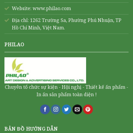
Website:
www.philao.com
Địa chỉ: 1262 Trường Sa, Phường Phú Nhuận, TP
Hồ Chí Minh, Việt Nam.
PHILAO
Chuyên tổ chức sự kiện - Hội nghị - Thiết kế ấn phẩm -
In ấn sản phẩm toàn diện !
BẢN ĐỒ HƯỚNG DẪN