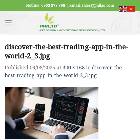
Skip
Hotline: 0903 873 896 | Email: sales@philao.com
to
content
discover-the-best-trading-app-in-the-
world-2_3.jpg
Published
09/08/2025
at
300 × 168
in
discover-the-
best-trading-app-in-the-world-2_3.jpg