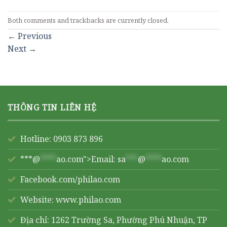
Both comments and trackbacks are currently closed.
←
Previous
Next
→
THÔNG TIN LIÊN HỆ
Hotline: 0903 873 896
***@
****
ao.com">Email:
sa
***
@
****
ao.com
Facebook.com/philao.com
Website:
www.philao.com
Địa chỉ: 1262 Trường Sa, Phường Phú Nhuận, TP