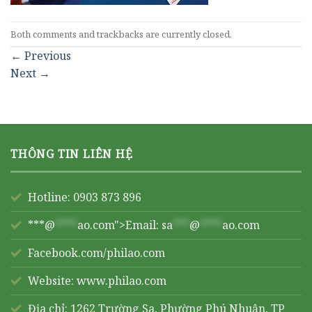
Both comments and trackbacks are currently closed.
←
Previous
Next
→
THÔNG TIN LIÊN HỆ
Hotline: 0903 873 896
***@
****
ao.com">Email:
sa
***
@
****
ao.com
Facebook.com/philao.com
Website:
www.philao.com
Địa chỉ: 1262 Trường Sa, Phường Phú Nhuận, TP