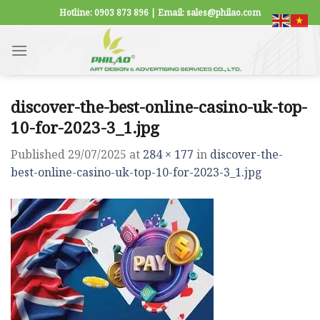
Skip
Hotline: 0903 873 896 | Email: sales@philao.com
to
content
discover-the-best-online-casino-uk-top-
10-for-2023-3_1.jpg
Published
29/07/2025
at
284 × 177
in
discover-the-
best-online-casino-uk-top-10-for-2023-3_1.jpg