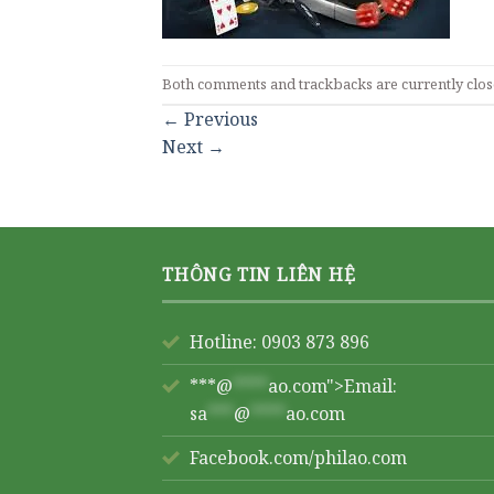
Both comments and trackbacks are currently clos
←
Previous
Next
→
THÔNG TIN LIÊN HỆ
Hotline: 0903 873 896
***@
****
ao.com">Email:
sa
***
@
****
ao.com
Facebook.com/philao.com