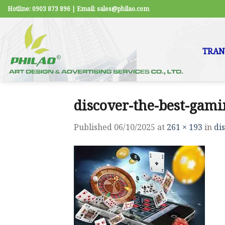
Skip
Hotline: 0903 873 896 | Email: sales@philao.com
to
content
TRAN
discover-the-best-gami
Published
06/10/2025
at
261 × 193
in
di