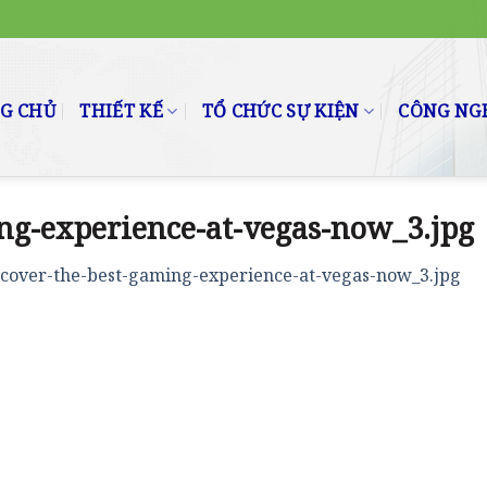
G CHỦ
THIẾT KẾ
TỔ CHỨC SỰ KIỆN
CÔNG NGH
ng-experience-at-vegas-now_3.jpg
scover-the-best-gaming-experience-at-vegas-now_3.jpg