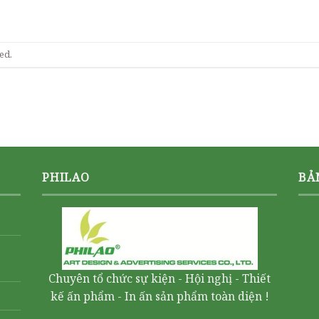
ed.
PHILAO
BẢ
Chuyên tổ chức sự kiện - Hội nghị - Thiết
kế ấn phẩm - In ấn sản phẩm toàn diện !