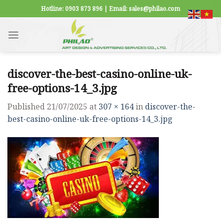
Skip
Hotline: 0903 873 896 | Email: sales@philao.com
to
content
discover-the-best-casino-online-uk-
free-options-14_3.jpg
Published
21/07/2025
at
307 × 164
in
discover-the-
best-casino-online-uk-free-options-14_3.jpg