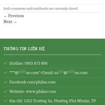
Both comments and trackbacks are currently closed.
←
Previous
Next
→
THÔNG TIN LIÊN HỆ
Hotline: 0903 873 896
***@
****
ao.com">Email:
sa
***
@
****
ao.com
Facebook.com/philao.com
Website:
www.philao.com
Địa chỉ: 1262 Trường Sa, Phường Phú Nhuận, TP