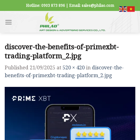
Skip
Hotline: 0903 873 896 | Email: sales@philao.com
to
content
discover-the-benefits-of-primexbt-
trading-platform_2.jpg
Published
21/09/2025
at
520 × 420
in
discover-the-
benefits-of-primexbt-trading-platform_2.jpg