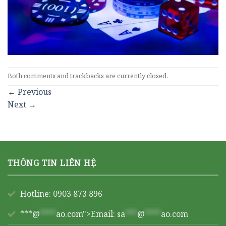
Both comments and trackbacks are currently closed.
←
Previous
Next
→
THÔNG TIN LIÊN HỆ
Hotline: 0903 873 896
***@
****
ao.com">Email:
sa
***
@
****
ao.com