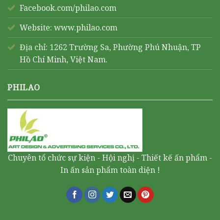
Facebook.com/philao.com
Website:
www.philao.com
Địa chỉ: 1262 Trường Sa, Phường Phú Nhuận, TP
Hồ Chí Minh, Việt Nam.
PHILAO
Chuyên tổ chức sự kiện - Hội nghị - Thiết kế ấn phẩm -
In ấn sản phẩm toàn diện !