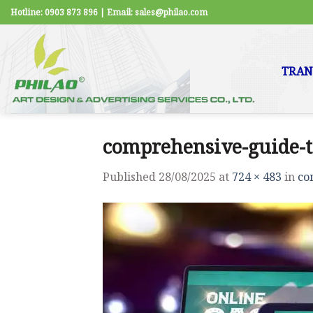
Skip
Hotline: 0903 873 896 | Email: sales@philao.com
to
content
TRAN
comprehensive-guide-to
Published
28/08/2025
at
724 × 483
in
co