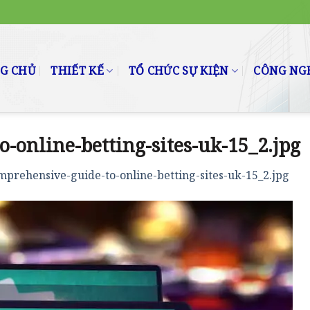
G CHỦ
THIẾT KẾ
TỔ CHỨC SỰ KIỆN
CÔNG NGH
-online-betting-sites-uk-15_2.jpg
mprehensive-guide-to-online-betting-sites-uk-15_2.jpg