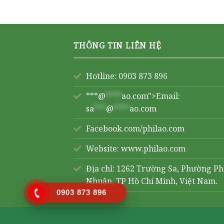
THÔNG TIN LIÊN HỆ
Hotline: 0903 873 896
***@
****
ao.com">Email:
sa
***
@
****
ao.com
Facebook.com/philao.com
Website:
www.philao.com
Địa chỉ: 1262 Trường Sa, Phường P
Nhuận, TP Hồ Chí Minh, Việt Nam.
0903 873 896