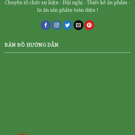
Chuyên tổ chức sự kiện - Hội nghị - Thiết kế ấn phẩm -
In ấn sản phẩm toàn diện !
BẢN ĐỒ HƯỚNG DẪN