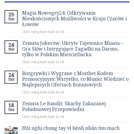
Magia Nowegry24: Odkrywanie
29
Nieskończonych Możliwości w Kraju Czarów i
Th6
Łowów
ở
Chức năng bình luận bị tắt
Magia
Nowegry24:
Zemsta Jokerów: Ukryte Tajemnice Miasta –
24
Odkrywanie
Gra Słów i Intrygujące Zagadki na Darmo,
Th6
Nieskończonych
tylko w Polskim MieścieDarka.
Możliwości
ở
Chức năng bình luận bị tắt
w
Zemsta
Kraju
Jokerów:
Czarów
Rozgrywki i Wygrane z Mostbet Kodem
24
Ukryte
i
Promocyjnym: Wszystko, co Musisz Wiedzieć o
Th6
Tajemnice
Łowów
Najlepszych Ofertach Bonusowych
Miasta
ở
Chức năng bình luận bị tắt
–
Rozgrywki
Gra
i
Słów
Zemsta Le Bandit: Skarby Zakazanej
18
Wygrane
i
Południowej Przepowiedni
Th6
z
Intrygujące
ở
Chức năng bình luận bị tắt
Mostbet
Zagadki
Zemsta
Kodem
na
Le
Hội nghị chung tay vì bệnh nhân tim mạch
Promocyjnym:
Darmo,
Bandit:
Wszystko,
tylko