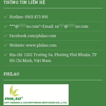
THÔNG TIN LIÊN HỆ
Hotline: 0903 873 896
***@
****
ao.com">Email:
sa
***
@
****
ao.com
Facebook.com/philao.com
Website:
www.philao.com
Địa chỉ: 1262 Trường Sa, Phường Phú Nhuận, TP
Hồ Chí Minh, Việt Nam.
PHILAO