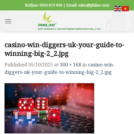
Skip
Hotline: 0903 873 896 | Email: sales@philao.com
to
content
casino-win-diggers-uk-your-guide-to-
winning-big-2_2.jpg
Published
05/10/2025
at
300 × 168
in
casino-win-
diggers-uk-your-guide-to-winning-big-2_2.jpg