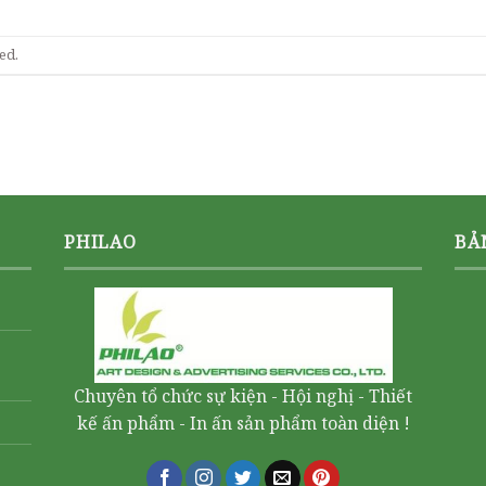
ed.
PHILAO
BẢ
Chuyên tổ chức sự kiện - Hội nghị - Thiết
kế ấn phẩm - In ấn sản phẩm toàn diện !