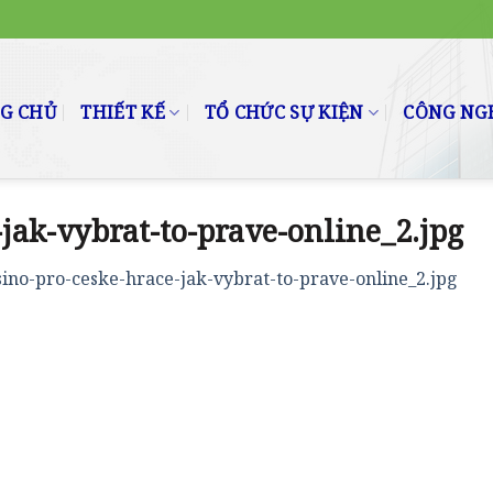
G CHỦ
THIẾT KẾ
TỔ CHỨC SỰ KIỆN
CÔNG NGH
-jak-vybrat-to-prave-online_2.jpg
sino-pro-ceske-hrace-jak-vybrat-to-prave-online_2.jpg