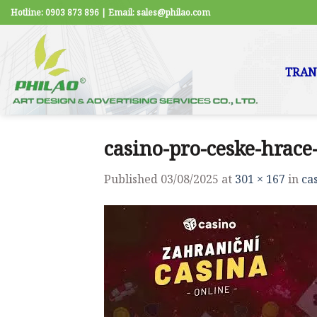
Skip
Hotline: 0903 873 896 | Email: sales@philao.com
to
content
TRAN
casino-pro-ceske-hrace
Published
03/08/2025
at
301 × 167
in
ca