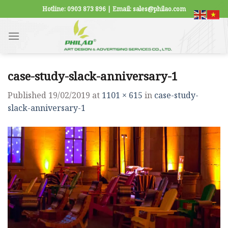
Skip
Hotline: 0903 873 896 | Email: sales@philao.com
to
content
case-study-slack-anniversary-1
Published
19/02/2019
at
1101 × 615
in
case-study-
slack-anniversary-1