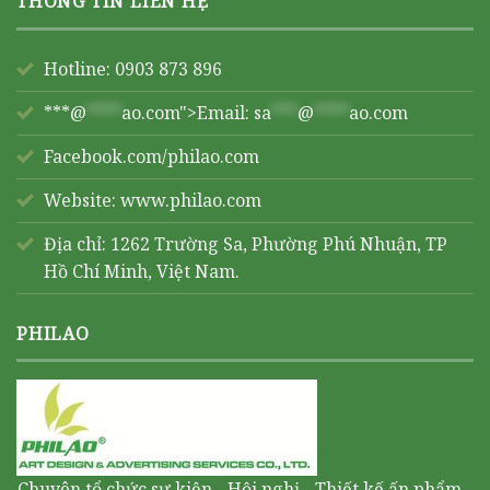
THÔNG TIN LIÊN HỆ
Hotline: 0903 873 896
***@
****
ao.com">Email:
sa
***
@
****
ao.com
Facebook.com/philao.com
Website:
www.philao.com
Địa chỉ: 1262 Trường Sa, Phường Phú Nhuận, TP
Hồ Chí Minh, Việt Nam.
PHILAO
Chuyên tổ chức sự kiện - Hội nghị - Thiết kế ấn phẩm -