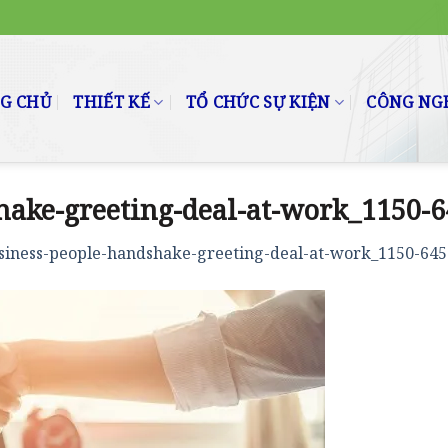
G CHỦ
THIẾT KẾ
TỔ CHỨC SỰ KIỆN
CÔNG NGH
hake-greeting-deal-at-work_1150-6
siness-people-handshake-greeting-deal-at-work_1150-645