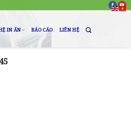
Ệ IN ẤN
BÁO CÁO
LIÊN HỆ
45