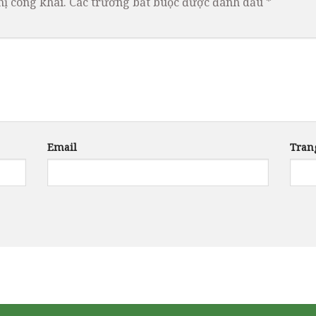
ị công khai.
Các trường bắt buộc được đánh dấu
*
Email
Tran