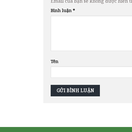
Email của bạn sẽ không được hiển th
Bình luận
*
Tên