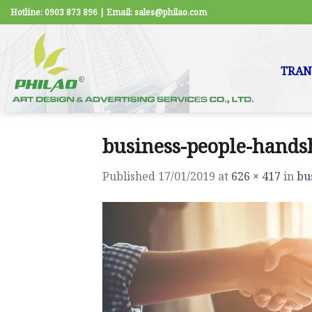
Skip
Hotline: 0903 873 896 | Email: sales@philao.com
to
content
TRAN
business-people-hands
Published
17/01/2019
at
626 × 417
in
bu