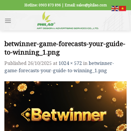
Skip
Hotline: 0903 873 896 | Email: sales@philao.com
to
content
betwinner-game-forecasts-your-guide-
to-winning_1.png
Published
26/10/2025
at
1024 × 572
in
betwinner-
game-forecasts-your-guide-to-winning_1.png