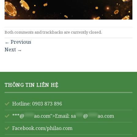
Both comments and trackbacks are currently closed.
←
Previous
Next
→
THÔNG TIN LIÊN HỆ
Hotline: 0903 873 896
***@
****
ao.com">Email:
sa
***
@
****
ao.com
Facebook.com/philao.com