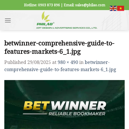
Skip
Hotline: 0903 873 896 | Email: sales@philao.com
to
content
betwinner-comprehensive-guide-to-
features-markets-6_1.jpg
Published
29/08/2025
at
980 × 490
in
betwinner-
comprehensive-guide-to-features-markets-6_1.jpg