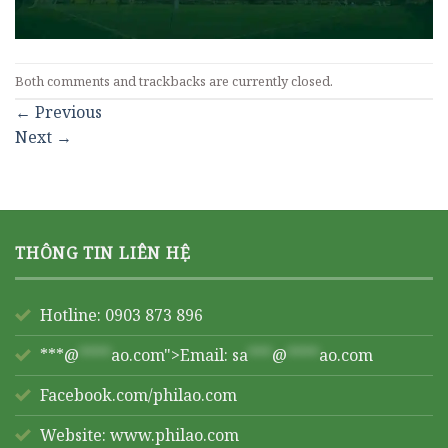
Both comments and trackbacks are currently closed.
←
Previous
Next
→
THÔNG TIN LIÊN HỆ
Hotline: 0903 873 896
***@
****
ao.com">Email:
sa
***
@
****
ao.com
Facebook.com/philao.com
Website:
www.philao.com