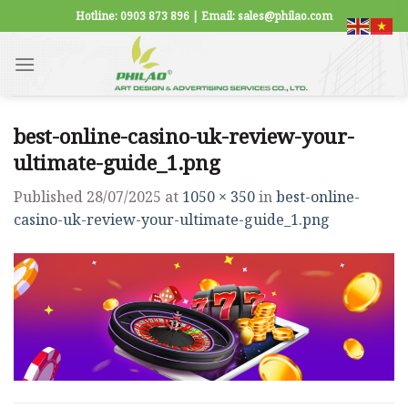
Skip
Hotline: 0903 873 896 | Email: sales@philao.com
to
content
best-online-casino-uk-review-your-
ultimate-guide_1.png
Published
28/07/2025
at
1050 × 350
in
best-online-
casino-uk-review-your-ultimate-guide_1.png