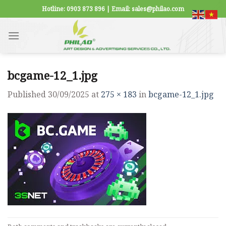
Skip
Hotline: 0903 873 896 | Email: sales@philao.com
to
content
bcgame-12_1.jpg
Published
30/09/2025
at
275 × 183
in
bcgame-12_1.jpg