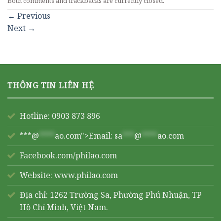
Both comments and trackbacks are currently closed.
←
Previous
Next
→
THÔNG TIN LIÊN HỆ
Hotline: 0903 873 896
***@
****
ao.com">Email:
sa
***
@
****
ao.com
Facebook.com/philao.com
Website:
www.philao.com
Địa chỉ: 1262 Trường Sa, Phường Phú Nhuận, TP
Hồ Chí Minh, Việt Nam.