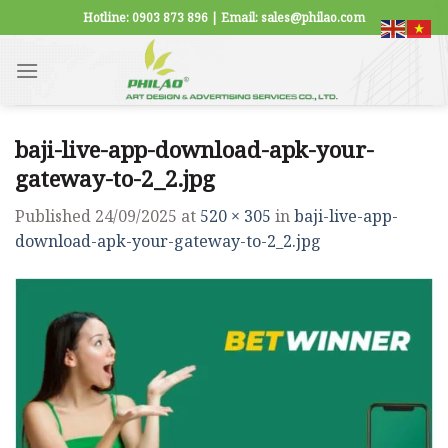
Skip
Hotline: 0903 873 896 | Email: sales@philao.com
to
content
baji-live-app-download-apk-your-
gateway-to-2_2.jpg
Published
24/09/2025
at
520 × 305
in
baji-live-app-
download-apk-your-gateway-to-2_2.jpg