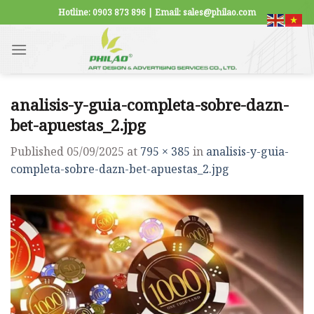
Skip
Hotline: 0903 873 896 | Email: sales@philao.com
to
content
analisis-y-guia-completa-sobre-dazn-
bet-apuestas_2.jpg
Published
05/09/2025
at
795 × 385
in
analisis-y-guia-
completa-sobre-dazn-bet-apuestas_2.jpg