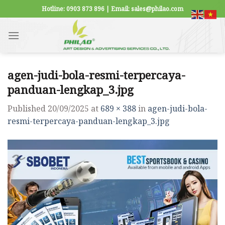
Skip
Hotline: 0903 873 896 | Email: sales@philao.com
to
content
agen-judi-bola-resmi-terpercaya-
panduan-lengkap_3.jpg
Published
20/09/2025
at
689 × 388
in
agen-judi-bola-
resmi-terpercaya-panduan-lengkap_3.jpg