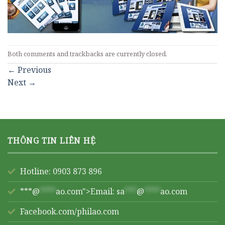
Both comments and trackbacks are currently closed.
←
Previous
Next
→
THÔNG TIN LIÊN HỆ
Hotline: 0903 873 896
***@
****
ao.com">Email:
sa
***
@
****
ao.com
Facebook.com/philao.com