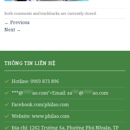
Both comments and trackbacks are currently closed.
←
Previous
Next
→
THÔNG TIN LIÊN HỆ
Hotline: 0903 873 896
***@
****
ao.com">Email:
sa
***
@
****
ao.com
Facebook.com/philao.com
Website:
www.philao.com
Địa chỉ: 1262 Trường Sa, Phường Phú Nhuận, TP