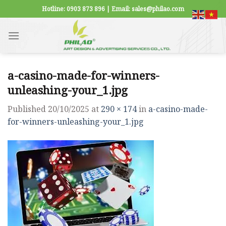
Skip
Hotline: 0903 873 896 | Email: sales@philao.com
to
content
a-casino-made-for-winners-
unleashing-your_1.jpg
Published
20/10/2025
at
290 × 174
in
a-casino-made-
for-winners-unleashing-your_1.jpg