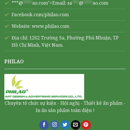
***@
****
ao.com">Email:
sa
***
@
****
ao.com
Facebook.com/philao.com
Website:
www.philao.com
Địa chỉ: 1262 Trường Sa, Phường Phú Nhuận, TP
Hồ Chí Minh, Việt Nam.
PHILAO
Chuyên tổ chức sự kiện - Hội nghị - Thiết kế ấn phẩm -
In ấn sản phẩm toàn diện !