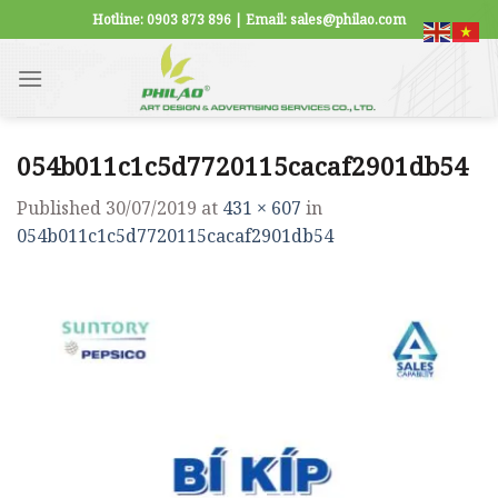
Skip
Hotline: 0903 873 896 | Email: sales@philao.com
to
content
054b011c1c5d7720115cacaf2901db54
Published
30/07/2019
at
431 × 607
in
054b011c1c5d7720115cacaf2901db54