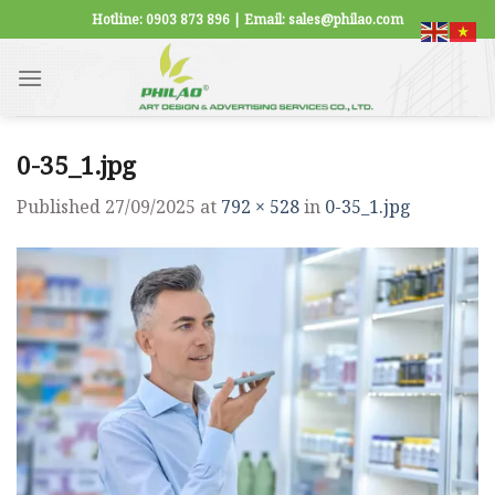
Skip
Hotline: 0903 873 896 | Email: sales@philao.com
to
content
0-35_1.jpg
Published
27/09/2025
at
792 × 528
in
0-35_1.jpg